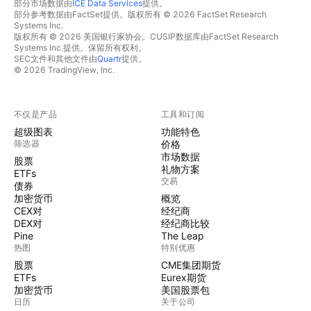
部分市场数据由
ICE Data Services
提供。
部分参考数据由FactSet提供。版权所有 © 2026 FactSet Research
Systems Inc.
版权所有 © 2026 美国银行家协会。CUSIP数据库由FactSet Research
Systems Inc.提供。保留所有权利。
SEC文件和其他文件由
Quartr
提供。
© 2026 TradingView, Inc.
不仅是产品
工具和订阅
超级图表
功能特色
筛选器
价格
市场数据
股票
礼物方案
ETFs
交易
债券
加密货币
概览
CEX对
经纪商
DEX对
经纪商比较
Pine
The Leap
热图
特别优惠
股票
CME集团期货
ETFs
Eurex期货
加密货币
美国股票包
日历
关于公司