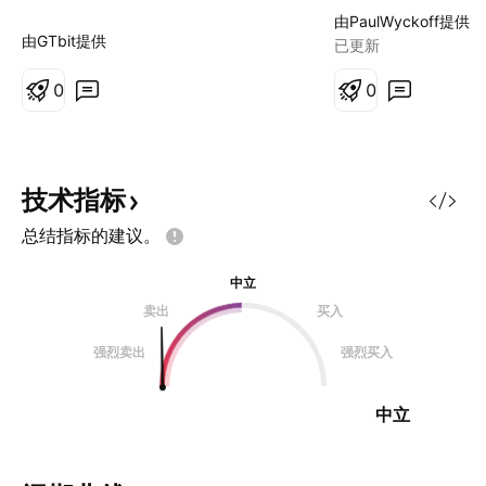
到140，中间一定
由PaulWyckoff提供
波拉升，抓主升浪
由GTbit提供
已更新
0
0
技术指标
总结指标的建议。
中立
卖出
买入
强烈卖出
强烈买入
中立