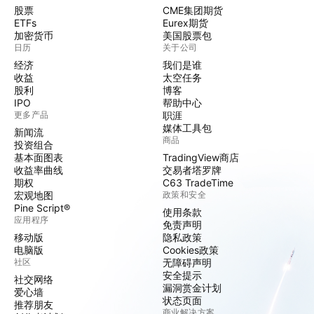
股票
CME集团期货
ETFs
Eurex期货
加密货币
美国股票包
日历
关于公司
经济
我们是谁
收益
太空任务
股利
博客
IPO
帮助中心
更多产品
职涯
媒体工具包
新闻流
商品
投资组合
基本面图表
TradingView商店
收益率曲线
交易者塔罗牌
期权
C63 TradeTime
宏观地图
政策和安全
Pine Script®
使用条款
应用程序
免责声明
移动版
隐私政策
电脑版
Cookies政策
社区
无障碍声明
安全提示
社交网络
漏洞赏金计划
爱心墙
状态页面
推荐朋友
商业解决方案