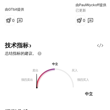
到140，中间一定
由PaulWyckoff提供
波拉升，抓主升浪
由GTbit提供
已更新
0
0
技术指标
总结指标的建议。
中立
卖出
买入
强烈卖出
强烈买入
中立