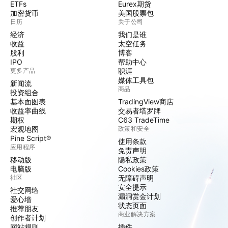
ETFs
Eurex期货
加密货币
美国股票包
日历
关于公司
经济
我们是谁
收益
太空任务
股利
博客
IPO
帮助中心
更多产品
职涯
媒体工具包
新闻流
商品
投资组合
基本面图表
TradingView商店
收益率曲线
交易者塔罗牌
期权
C63 TradeTime
宏观地图
政策和安全
Pine Script®
使用条款
应用程序
免责声明
移动版
隐私政策
电脑版
Cookies政策
社区
无障碍声明
安全提示
社交网络
漏洞赏金计划
爱心墙
状态页面
推荐朋友
商业解决方案
创作者计划
网站规则
插件