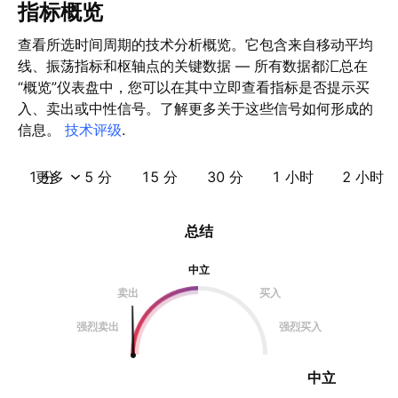
指标概览
查看所选时间周期的技术分析概览。它包含来自移动平均
线、振荡指标和枢轴点的关键数据 — 所有数据都汇总在
“概览”仪表盘中，您可以在其中立即查看指标是否提示买
入、卖出或中性信号。了解更多关于这些信号如何形成的
信息。
技术评级
.
1 分
更多
5 分
15 分
30 分
1 小时
2 小时
总结
中立
卖出
买入
强烈卖出
强烈买入
中立