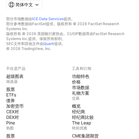
简体中文
部分市场数据由
ICE Data Services
提供。
部分参考数据由FactSet提供。版权所有 © 2026 FactSet Research
Systems Inc.
版权所有 © 2026 美国银行家协会。CUSIP数据库由FactSet Research
Systems Inc.提供。保留所有权利。
SEC文件和其他文件由
Quartr
提供。
© 2026 TradingView, Inc.
不仅是产品
工具和订阅
超级图表
功能特色
筛选器
价格
市场数据
股票
礼物方案
ETFs
交易
债券
加密货币
概览
CEX对
经纪商
DEX对
经纪商比较
Pine
The Leap
热图
特别优惠
股票
CME集团期货