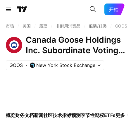
开始
市场
/
美国
/
股票
/
非耐用消费品
/
服装/鞋类
/
GOOS
Canada Goose Holdings
Inc. Subordinate Voting
Shares
GOOS
New York Stock Exchange
概览
财务
文档
新闻
社区
技术指标
预测
季节性
期权
ETFs
更多