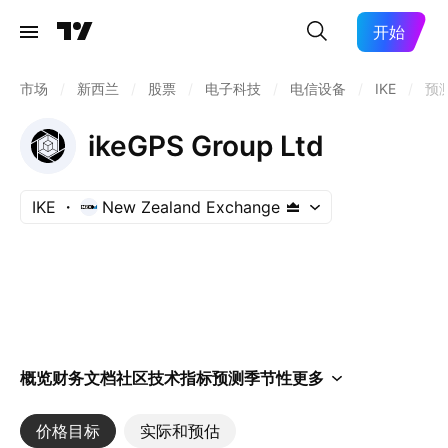
开始
市场
/
新西兰
/
股票
/
电子科技
/
电信设备
/
IKE
/
预
ikeGPS Group Ltd
IKE
New Zealand Exchange
概览
财务
文档
社区
技术指标
预测
季节性
更多
价格目标
实际和预估