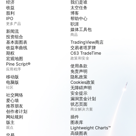
经济
我们是谁
收益
太空任务
股利
博客
IPO
帮助中心
更多产品
职涯
媒体工具包
新闻流
商品
投资组合
基本面图表
TradingView商店
收益率曲线
交易者塔罗牌
期权
C63 TradeTime
宏观地图
政策和安全
Pine Script®
使用条款
应用程序
免责声明
移动版
隐私政策
电脑版
Cookies政策
社区
无障碍声明
安全提示
社交网络
漏洞赏金计划
爱心墙
状态页面
推荐朋友
商业解决方案
创作者计划
网站规则
插件
版主
图表库
观点
Lightweight Charts™
高级图表
交易