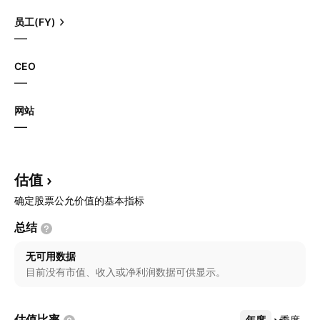
员工(FY)
—
CEO
—
网站
—
估值
确定股票公允价值的基本指标
总结
无可用数据
目前没有市值、收入或净利润数据可供显示。
估值比率
年度
更多
季度