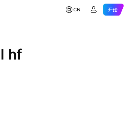
CN
开始
l hf