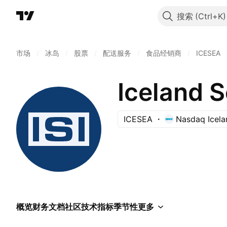
搜索
市场
/
冰岛
/
股票
/
配送服务
/
食品经销商
/
ICESEA
Iceland S
ICESEA
Nasdaq Icela
概览
财务
文档
社区
技术指标
季节性
更多