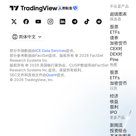
不仅是产品
人类制造
超级图表
筛选器
股票
ETFs
简体中文
债券
加密货币
CEX对
部分市场数据由
ICE Data Services
提供。
DEX对
部分参考数据由FactSet提供。版权所有 © 2026 FactSet
Pine
Research Systems Inc.
热图
版权所有 © 2026 美国银行家协会。CUSIP数据库由FactSet
Research Systems Inc.提供。保留所有权利。
股票
SEC文件和其他文件由
Quartr
提供。
ETFs
© 2026 TradingView, Inc.
加密货币
日历
经济
收益
股利
IPO
更多产品
新闻流
投资组合
基本面图表