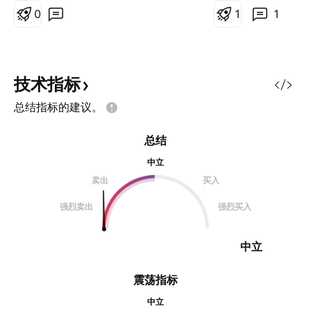
0.983015/0.944968 止盈/止损 2:
0
1
1
0.995195/0.967500
技术指标
总结指标的建议。
总结
中立
卖出
买入
强烈卖出
强烈买入
中立
震荡指标
中立