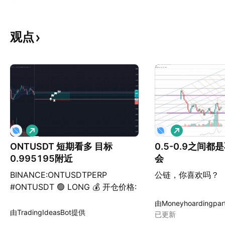
观点
做
做
多
多
ONTUSDT 短期看多 目标
0.5-0.9之间
0.995195附近
会
BINANCE:ONTUSDTPERP
公链，你喜欢吗？
#ONTUSDT 🟢 LONG 💰 开仓价格:
0.935612 💵 当前价格: 0.984200
由Moneyhoardingpa
📈 指数: 一般 止盈/止损 0:
由TradingIdeasBot提供
已更新
0.967500/0.922695 止盈/止损 1: