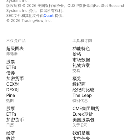
Systems Inc.
版权所有 © 2026 美国银行家协会。CUSIP数据库由FactSet Research
Systems Inc.提供。保留所有权利。
SEC文件和其他文件由
Quartr
提供。
© 2026 TradingView, Inc.
不仅是产品
工具和订阅
超级图表
功能特色
筛选器
价格
市场数据
股票
礼物方案
ETFs
交易
债券
加密货币
概览
CEX对
经纪商
DEX对
经纪商比较
Pine
The Leap
热图
特别优惠
股票
CME集团期货
ETFs
Eurex期货
加密货币
美国股票包
日历
关于公司
经济
我们是谁
收益
太空任务