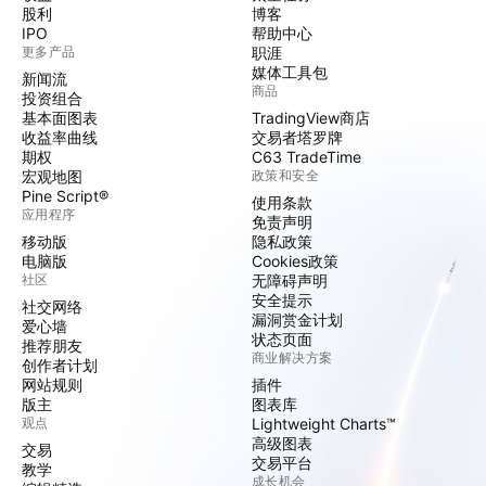
股利
博客
IPO
帮助中心
更多产品
职涯
媒体工具包
新闻流
商品
投资组合
基本面图表
TradingView商店
收益率曲线
交易者塔罗牌
期权
C63 TradeTime
宏观地图
政策和安全
Pine Script®
使用条款
应用程序
免责声明
移动版
隐私政策
电脑版
Cookies政策
社区
无障碍声明
安全提示
社交网络
漏洞赏金计划
爱心墙
状态页面
推荐朋友
商业解决方案
创作者计划
网站规则
插件
版主
图表库
观点
Lightweight Charts™
高级图表
交易
交易平台
教学
成长机会