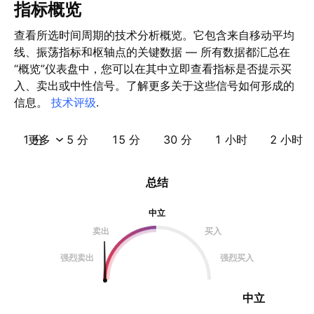
指标概览
查看所选时间周期的技术分析概览。它包含来自移动平均
线、振荡指标和枢轴点的关键数据 — 所有数据都汇总在
“概览”仪表盘中，您可以在其中立即查看指标是否提示买
入、卖出或中性信号。了解更多关于这些信号如何形成的
信息。
技术评级
.
1 分
更多
5 分
15 分
30 分
1 小时
2 小时
总结
中立
卖出
买入
强烈卖出
强烈买入
中立