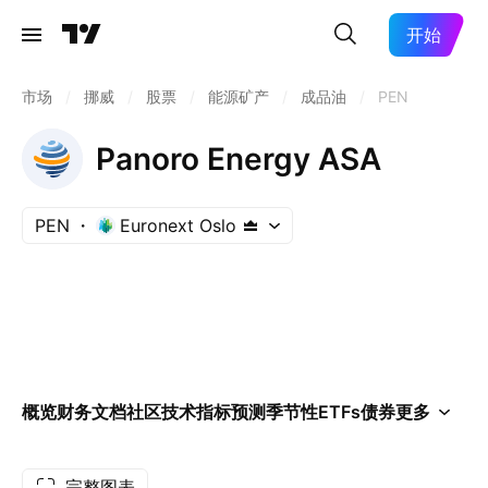
开始
市场
/
挪威
/
股票
/
能源矿产
/
成品油
/
PEN
Panoro Energy ASA
PEN
Euronext Oslo
概览
财务
文档
社区
技术指标
预测
季节性
ETFs
债券
更多
完整图表