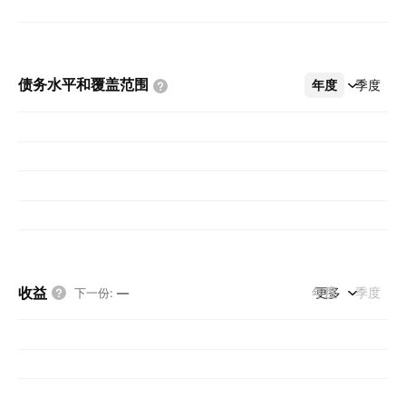
债务水平和覆盖范围
年度
更多
季度
收益
年度
更多
季度
下一份
:
—