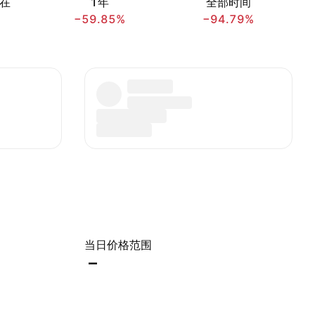
在
1年
全部时间
−59.85%
−94.79%
当日价格范围
–