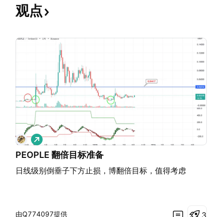
观点
做
多
PEOPLE 翻倍目标准备
日线级别倒垂子下方止损，博翻倍目标，值得考虑
由Q774097提供
3