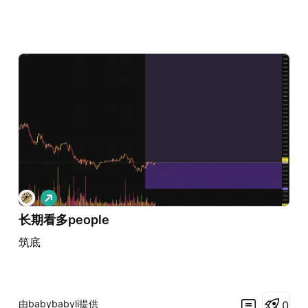
做
多
长期看多people
筑底
由babybabyli提供
0