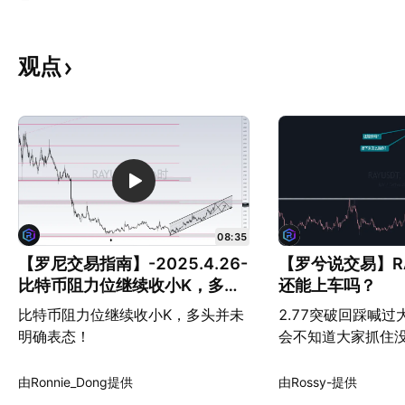
观点
08:35
【罗尼交易指南】-2025.4.26-
【罗兮说交易】R
比特币阻力位继续收小K，多头
还能上车吗？
并未明确表态！
比特币阻力位继续收小K，多头并未
2.77突破回踩喊
明确表态！
会不知道大家抓住
怎么看，目前已一U
看先。恐高的可以
由Ronnie_Dong提供
由Rossy-提供
多。有耐心的可以