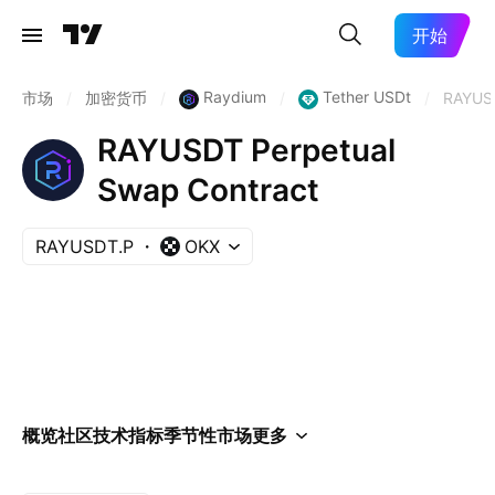
开始
Raydium
Tether USDt
市场
/
加密货币
/
/
/
RAYUS
RAYUSDT Perpetual
Swap Contract
RAYUSDT.P
OKX
概览
社区
技术指标
季节性
市场
更多