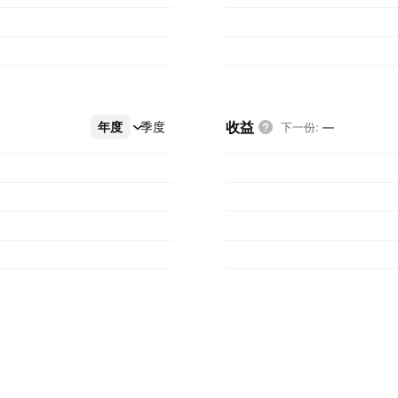
收益
年度
更多
季度
下一份
:
—