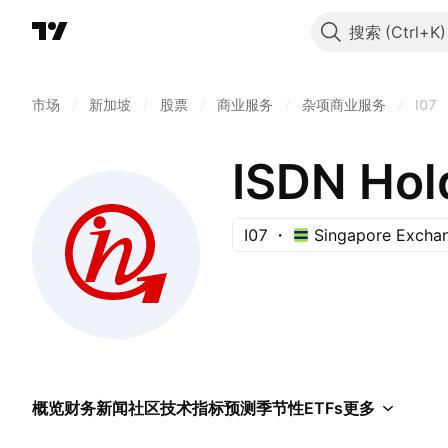
搜索
市场
/
新加坡
/
股票
/
商业服务
/
杂项商业服务
/
I07
ISDN Hol
I07
Singapore Excha
概览
财务
新闻
社区
技术指标
预测
季节性
ETFs
更多