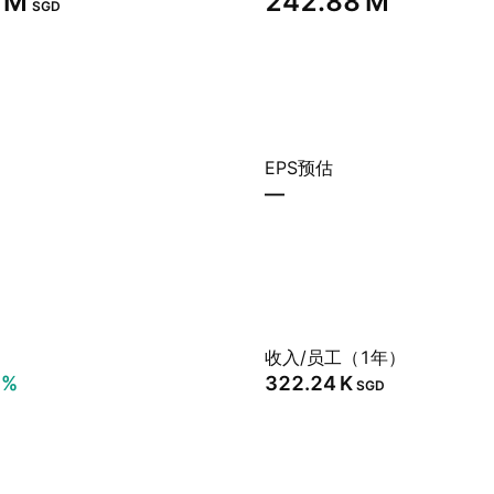
 M‬
‪242.88 M‬
SGD
EPS预估
—
）
收入/员工（1年）
7%
‪322.24 K‬
SGD