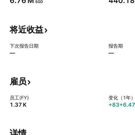
‪6.76 M‬
‪440.18
SGD
将近收益
下次报告日期
报告期
—
—
雇员
员工(FY)
变化（1年
‪1.37 K‬
+83
+6.4
详情