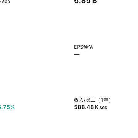
‬
‪6.85 B‬
SGD
EPS预估
—
）
收入/员工（1年）
6.75%
‪588.48 K‬
SGD