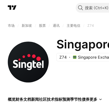
搜索
市场
/
新加坡
/
股票
/
通讯
/
主要电信
/
Z74
Singapor
Z74
Singapore Exch
概览
财务
文档
新闻
社区
技术指标
预测
季节性
债券
更多