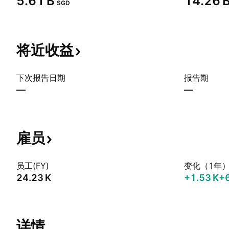
‪5.61 B‬
‪14.26 B
SGD
将近收益
下次报告日期
报告期
—
—
雇员
员工(FY)
变化（1年
‪24.23 K‬
‪+1.53 K‬
+
详情