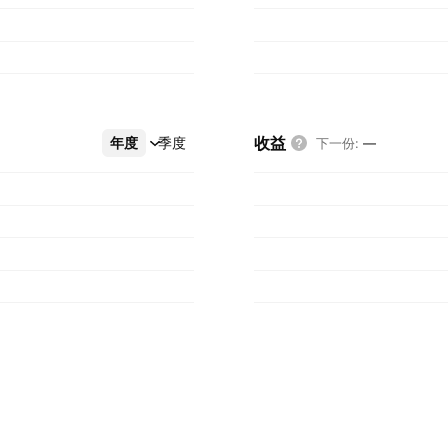
收益
年度
更多
季度
下一份
:
—