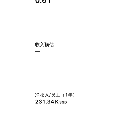
0.61
收入预估
—
净收入/员工（1年）
‪231.34 K‬
SGD