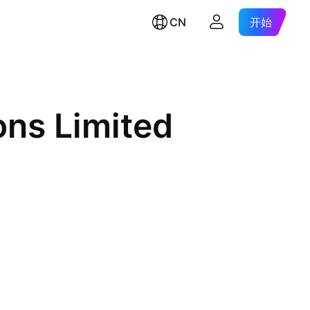
CN
开始
ns Limited