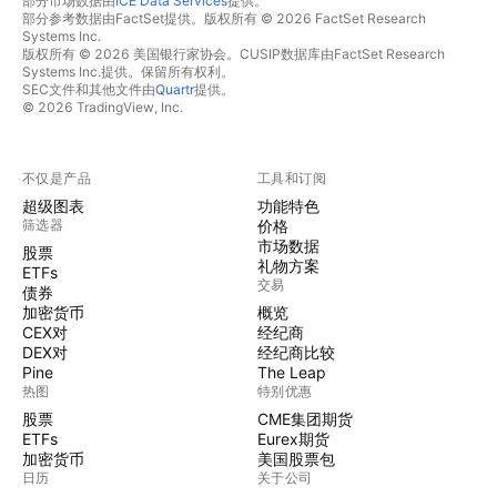
部分市场数据由
ICE Data Services
提供。
部分参考数据由FactSet提供。版权所有 © 2026 FactSet Research
Systems Inc.
版权所有 © 2026 美国银行家协会。CUSIP数据库由FactSet Research
Systems Inc.提供。保留所有权利。
SEC文件和其他文件由
Quartr
提供。
© 2026 TradingView, Inc.
不仅是产品
工具和订阅
超级图表
功能特色
筛选器
价格
市场数据
股票
礼物方案
ETFs
交易
债券
加密货币
概览
CEX对
经纪商
DEX对
经纪商比较
Pine
The Leap
热图
特别优惠
股票
CME集团期货
ETFs
Eurex期货
加密货币
美国股票包
日历
关于公司