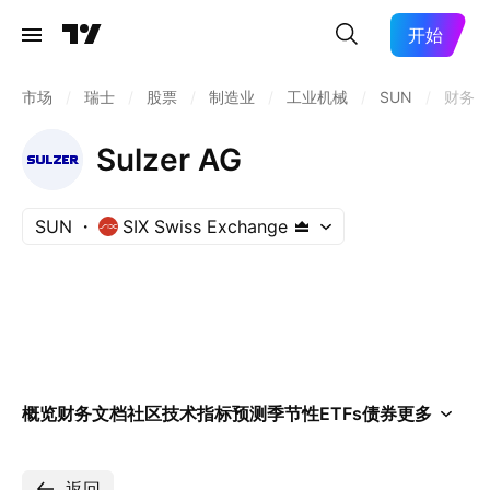
开始
市场
/
瑞士
/
股票
/
制造业
/
工业机械
/
SUN
/
财务
Sulzer AG
SUN
SIX Swiss Exchange
概览
财务
文档
社区
技术指标
预测
季节性
ETFs
债券
更多
返回