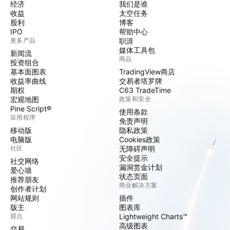
经济
我们是谁
收益
太空任务
股利
博客
IPO
帮助中心
更多产品
职涯
媒体工具包
新闻流
商品
投资组合
基本面图表
TradingView商店
收益率曲线
交易者塔罗牌
期权
C63 TradeTime
宏观地图
政策和安全
Pine Script®
使用条款
应用程序
免责声明
移动版
隐私政策
电脑版
Cookies政策
社区
无障碍声明
安全提示
社交网络
漏洞赏金计划
爱心墙
状态页面
推荐朋友
商业解决方案
创作者计划
网站规则
插件
版主
图表库
观点
Lightweight Charts™
高级图表
交易