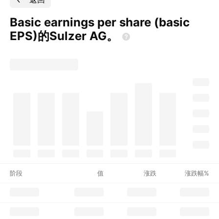
Basic earnings per share (basic
EPS)的Sulzer
AG。
阶段
值
涨跌
涨跌幅%