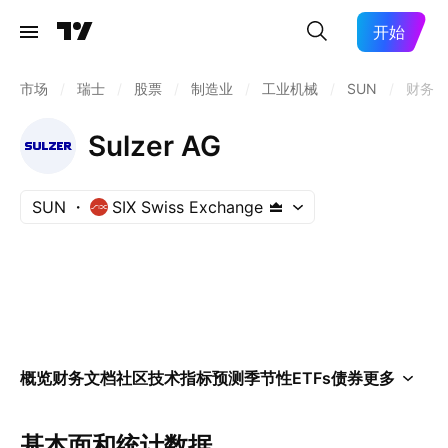
开始
市场
/
瑞士
/
股票
/
制造业
/
工业机械
/
SUN
/
财务
Sulzer AG
SUN
SIX Swiss Exchange
概览
财务
文档
社区
技术指标
预测
季节性
ETFs
债券
更多
基本面和统计数据