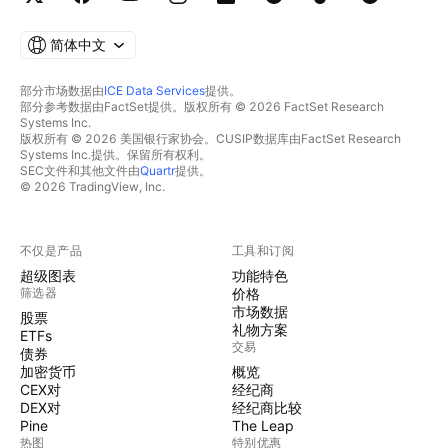
简体中文
部分市场数据由
ICE Data Services
提供。
部分参考数据由FactSet提供。版权所有 © 2026 FactSet Research
Systems Inc.
版权所有 © 2026 美国银行家协会。CUSIP数据库由FactSet Research
Systems Inc.提供。保留所有权利。
SEC文件和其他文件由
Quartr
提供。
© 2026 TradingView, Inc.
不仅是产品
工具和订阅
超级图表
功能特色
筛选器
价格
市场数据
股票
礼物方案
ETFs
交易
债券
加密货币
概览
CEX对
经纪商
DEX对
经纪商比较
Pine
The Leap
热图
特别优惠