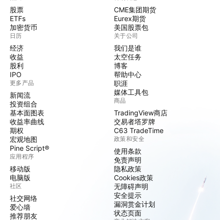
股票
CME集团期货
ETFs
Eurex期货
加密货币
美国股票包
日历
关于公司
经济
我们是谁
收益
太空任务
股利
博客
IPO
帮助中心
更多产品
职涯
媒体工具包
新闻流
商品
投资组合
基本面图表
TradingView商店
收益率曲线
交易者塔罗牌
期权
C63 TradeTime
宏观地图
政策和安全
Pine Script®
使用条款
应用程序
免责声明
移动版
隐私政策
电脑版
Cookies政策
社区
无障碍声明
安全提示
社交网络
漏洞赏金计划
爱心墙
状态页面
推荐朋友