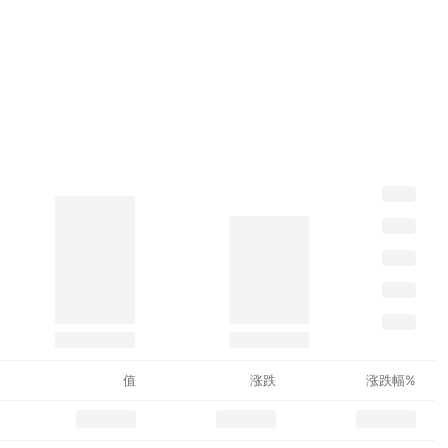
值
涨跌
涨跌幅%