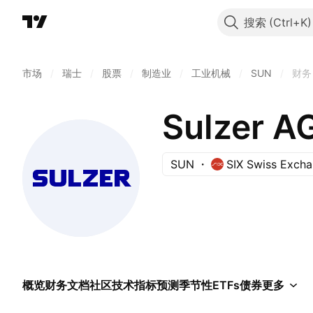
搜索
市场
/
瑞士
/
股票
/
制造业
/
工业机械
/
SUN
/
财务
Sulzer A
SUN
SIX Swiss Exch
概览
财务
文档
社区
技术指标
预测
季节性
ETFs
债券
更多