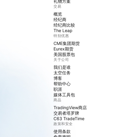
礼物方案
交易
概览
经纪商
经纪商比较
The Leap
特别优惠
CME集团期货
Eurex期货
美国股票包
关于公司
我们是谁
太空任务
博客
帮助中心
职涯
媒体工具包
商品
TradingView商店
交易者塔罗牌
C63 TradeTime
政策和安全
使用条款
免责声明