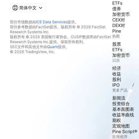
ETFs
简体中文
债券
加密货币
CEX对
部分市场数据由
ICE Data Services
提供。
DEX对
部分参考数据由FactSet提供。版权所有 © 2026 FactSet
Pine
Research Systems Inc.
热图
版权所有 © 2026 美国银行家协会。CUSIP数据库由FactSet
Research Systems Inc.提供。保留所有权利。
股票
SEC文件和其他文件由
Quartr
提供。
ETFs
© 2026 TradingView, Inc.
加密货币
日历
经济
收益
股利
IPO
更多产品
新闻流
投资组合
基本面图表
收益率曲线
期权
宏观地图
Pine Script®
应用程序