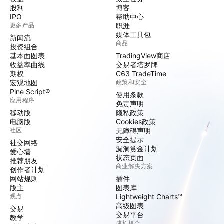
股利
博客
IPO
帮助中心
更多产品
职涯
媒体工具包
新闻流
商品
投资组合
基本面图表
TradingView商店
收益率曲线
交易者塔罗牌
期权
C63 TradeTime
宏观地图
政策和安全
Pine Script®
使用条款
应用程序
免责声明
移动版
隐私政策
电脑版
Cookies政策
社区
无障碍声明
安全提示
社交网络
漏洞赏金计划
爱心墙
状态页面
推荐朋友
商业解决方案
创作者计划
网站规则
插件
版主
图表库
观点
Lightweight Charts™
高级图表
交易
交易平台
教学
成长机会