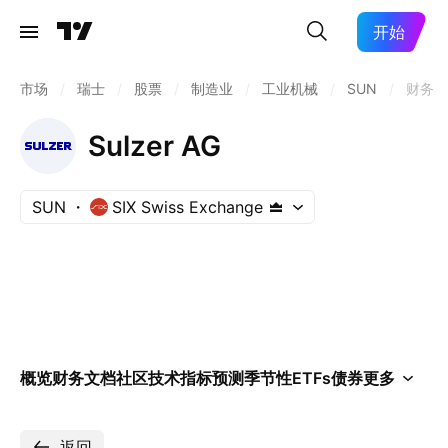
开始
市场
/
瑞士
/
股票
/
制造业
/
工业机械
/
SUN
/
财务
Sulzer AG
SUN
SIX Swiss Exchange
概览
财务
文档
社区
技术指标
预测
季节性
ETFs
债券
更多
返回