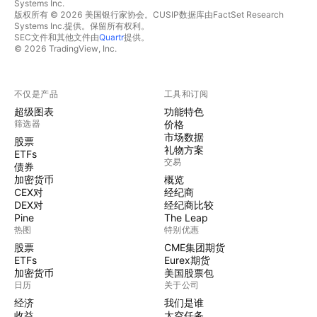
Systems Inc.
版权所有 © 2026 美国银行家协会。CUSIP数据库由FactSet Research
Systems Inc.提供。保留所有权利。
SEC文件和其他文件由
Quartr
提供。
© 2026 TradingView, Inc.
不仅是产品
工具和订阅
超级图表
功能特色
筛选器
价格
市场数据
股票
礼物方案
ETFs
交易
债券
加密货币
概览
CEX对
经纪商
DEX对
经纪商比较
Pine
The Leap
热图
特别优惠
股票
CME集团期货
ETFs
Eurex期货
加密货币
美国股票包
日历
关于公司
经济
我们是谁
收益
太空任务