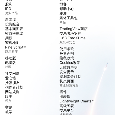
股利
博客
IPO
帮助中心
更多产品
职涯
媒体工具包
新闻流
商品
投资组合
基本面图表
TradingView商店
收益率曲线
交易者塔罗牌
期权
C63 TradeTime
宏观地图
政策和安全
Pine Script®
使用条款
应用程序
免责声明
移动版
隐私政策
电脑版
Cookies政策
社区
无障碍声明
安全提示
社交网络
漏洞赏金计划
爱心墙
状态页面
推荐朋友
商业解决方案
创作者计划
网站规则
插件
版主
图表库
观点
Lightweight Charts™
高级图表
交易
交易平台
教学
成长机会