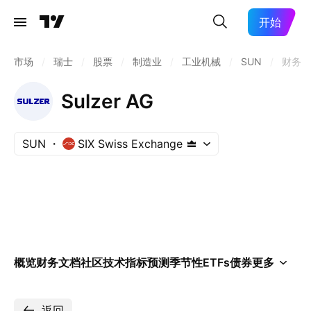
开始
市场
/
瑞士
/
股票
/
制造业
/
工业机械
/
SUN
/
财务
Sulzer AG
SUN
SIX Swiss Exchange
概览
财务
文档
社区
技术指标
预测
季节性
ETFs
债券
更多
返回