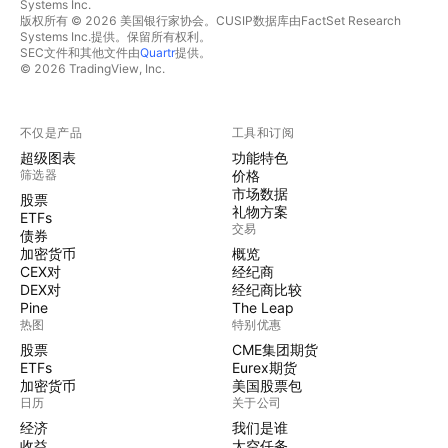
Systems Inc.
版权所有 © 2026 美国银行家协会。CUSIP数据库由FactSet Research
Systems Inc.提供。保留所有权利。
SEC文件和其他文件由
Quartr
提供。
© 2026 TradingView, Inc.
不仅是产品
工具和订阅
超级图表
功能特色
筛选器
价格
市场数据
股票
礼物方案
ETFs
交易
债券
加密货币
概览
CEX对
经纪商
DEX对
经纪商比较
Pine
The Leap
热图
特别优惠
股票
CME集团期货
ETFs
Eurex期货
加密货币
美国股票包
日历
关于公司
经济
我们是谁
收益
太空任务