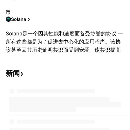
币
Solana
Solana是一个因其性能和速度而备受赞誉的协议 —
所有这些都是为了促进去中心化的应用程序。该协
议甚至因其历史证明共识而受到宠爱，该共识提高
显
了可扩展性，从而提高了可用性。一些大胆的粉丝
甚至说Solana是以太坊未来的竞争对手。这有多么
新闻
真实，我们不知道，但我们可以尝试通过观察其原
生代币SOL的市值来评估网络目前的表现如何 — 我
们已经计算并显示在图表上，这样您就可以在任何
市场情况下随时了解情况并做好准备。