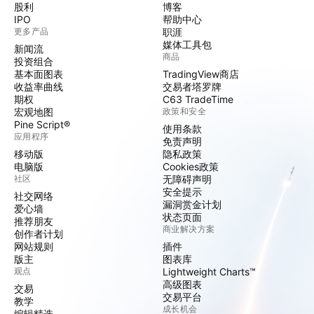
股利
博客
IPO
帮助中心
更多产品
职涯
媒体工具包
新闻流
商品
投资组合
基本面图表
TradingView商店
收益率曲线
交易者塔罗牌
期权
C63 TradeTime
宏观地图
政策和安全
Pine Script®
使用条款
应用程序
免责声明
移动版
隐私政策
电脑版
Cookies政策
社区
无障碍声明
安全提示
社交网络
漏洞赏金计划
爱心墙
状态页面
推荐朋友
商业解决方案
创作者计划
网站规则
插件
版主
图表库
观点
Lightweight Charts™
高级图表
交易
交易平台
教学
成长机会
编辑精选