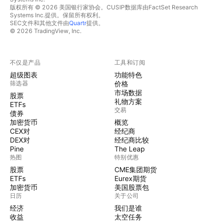
版权所有 © 2026 美国银行家协会。CUSIP数据库由FactSet Research
Systems Inc.提供。保留所有权利。
SEC文件和其他文件由
Quartr
提供。
© 2026 TradingView, Inc.
不仅是产品
工具和订阅
超级图表
功能特色
筛选器
价格
市场数据
股票
礼物方案
ETFs
交易
债券
加密货币
概览
CEX对
经纪商
DEX对
经纪商比较
Pine
The Leap
热图
特别优惠
股票
CME集团期货
ETFs
Eurex期货
加密货币
美国股票包
日历
关于公司
经济
我们是谁
收益
太空任务