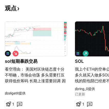
观点
做
做
空
多
sol短期暴跌交易
SOL
看空理由： 美国对区块链态度十分
我上个ETH的空单
不明确，市场会动荡 多头需要打压
多久就买入做多SO
获得低价筹码 长期上涨需要回调 因
线的阳包阴已经差
此，短期看空sol，并且在1小时内图
能和MACD来判断
由ring_0提供
进行做空，具体思路看我的开仓指
并且看起来有一定
由sligetit提供
已更新
示。价格跌破趋势线即可做控。我每
吃了一段涨幅了，
次预测sol都特别准，不信邪的小伙
1
1