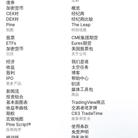
交易
债券
加密货币
概览
CEX对
经纪商
DEX对
经纪商比较
Pine
The Leap
热图
特别优惠
股票
CME集团期货
ETFs
Eurex期货
加密货币
美国股票包
日历
关于公司
经济
我们是谁
收益
太空任务
股利
博客
IPO
帮助中心
更多产品
职涯
媒体工具包
新闻流
商品
投资组合
基本面图表
TradingView商店
收益率曲线
交易者塔罗牌
期权
C63 TradeTime
宏观地图
政策和安全
Pine Script®
使用条款
应用程序
免责声明
移动版
隐私政策