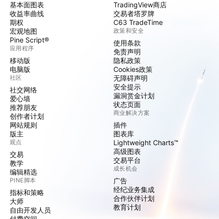
基本面图表
TradingView商店
收益率曲线
交易者塔罗牌
期权
C63 TradeTime
宏观地图
政策和安全
Pine Script®
使用条款
应用程序
免责声明
移动版
隐私政策
电脑版
Cookies政策
社区
无障碍声明
安全提示
社交网络
漏洞赏金计划
爱心墙
状态页面
推荐朋友
商业解决方案
创作者计划
网站规则
插件
版主
图表库
观点
Lightweight Charts™
高级图表
交易
交易平台
教学
成长机会
编辑精选
PINE脚本
广告
经纪业务集成
指标和策略
合作伙伴计划
大师
教育计划
自由开发人员
付费空间