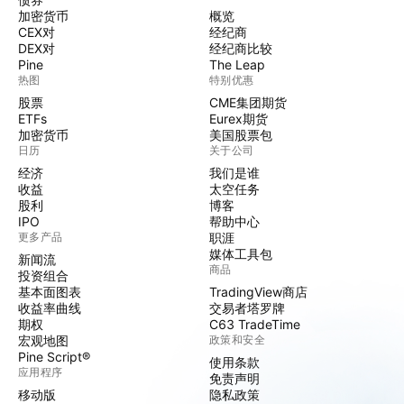
加密货币
概览
CEX对
经纪商
DEX对
经纪商比较
Pine
The Leap
热图
特别优惠
股票
CME集团期货
ETFs
Eurex期货
加密货币
美国股票包
日历
关于公司
经济
我们是谁
收益
太空任务
股利
博客
IPO
帮助中心
更多产品
职涯
媒体工具包
新闻流
商品
投资组合
基本面图表
TradingView商店
收益率曲线
交易者塔罗牌
期权
C63 TradeTime
宏观地图
政策和安全
Pine Script®
使用条款
应用程序
免责声明
移动版
隐私政策