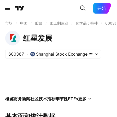
开始
市场
/
中国
/
股票
/
加工制造业
/
化学品：特种
/
60036
红星发展
600367
Shanghai Stock Exchange
概览
财务
新闻
社区
技术指标
季节性
ETFs
更多
基本面和统计数据