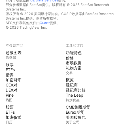
部分市场数据由
ICE Data Services
提供。
部分参考数据由FactSet提供。版权所有 © 2026 FactSet Research
Systems Inc.
版权所有 © 2026 美国银行家协会。CUSIP数据库由FactSet Research
Systems Inc.提供。保留所有权利。
SEC文件和其他文件由
Quartr
提供。
© 2026 TradingView, Inc.
不仅是产品
工具和订阅
超级图表
功能特色
筛选器
价格
市场数据
股票
礼物方案
ETFs
交易
债券
加密货币
概览
CEX对
经纪商
DEX对
经纪商比较
Pine
The Leap
热图
特别优惠
股票
CME集团期货
ETFs
Eurex期货
加密货币
美国股票包
日历
关于公司