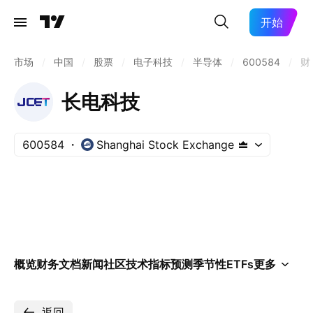
开始
市场
/
中国
/
股票
/
电子科技
/
半导体
/
600584
/
财
长电科技
600584
Shanghai Stock Exchange
概览
财务
文档
新闻
社区
技术指标
预测
季节性
ETFs
更多
返回