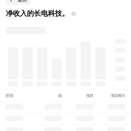
净收入的长电科技。
阶段
值
涨跌
涨跌幅%