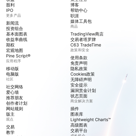
股利
博客
IPO
帮助中心
更多产品
职涯
媒体工具包
新闻流
商品
投资组合
基本面图表
TradingView商店
收益率曲线
交易者塔罗牌
期权
C63 TradeTime
宏观地图
政策和安全
Pine Script®
使用条款
应用程序
免责声明
移动版
隐私政策
电脑版
Cookies政策
社区
无障碍声明
安全提示
社交网络
漏洞赏金计划
爱心墙
状态页面
推荐朋友
商业解决方案
创作者计划
网站规则
插件
版主
图表库
观点
Lightweight Charts™
高级图表
交易
交易平台
教学
成长机会