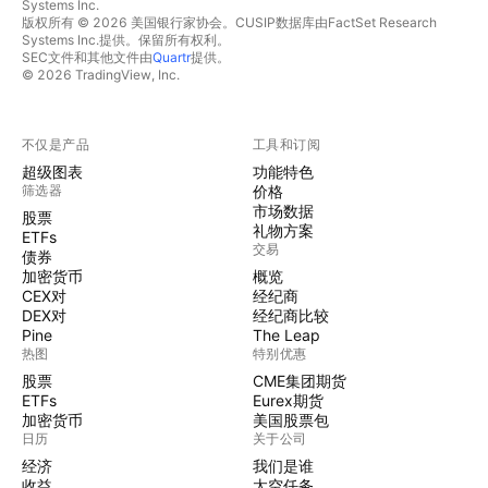
Systems Inc.
版权所有 © 2026 美国银行家协会。CUSIP数据库由FactSet Research
Systems Inc.提供。保留所有权利。
SEC文件和其他文件由
Quartr
提供。
© 2026 TradingView, Inc.
不仅是产品
工具和订阅
超级图表
功能特色
筛选器
价格
市场数据
股票
礼物方案
ETFs
交易
债券
加密货币
概览
CEX对
经纪商
DEX对
经纪商比较
Pine
The Leap
热图
特别优惠
股票
CME集团期货
ETFs
Eurex期货
加密货币
美国股票包
日历
关于公司
经济
我们是谁
收益
太空任务