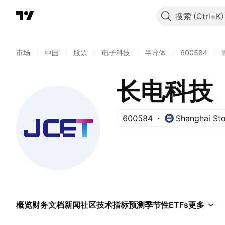
搜索
市场
/
中国
/
股票
/
电子科技
/
半导体
/
600584
/
长电科技
600584
Shanghai St
概览
财务
文档
新闻
社区
技术指标
预测
季节性
ETFs
更多