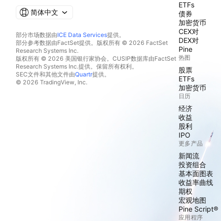
ETFs
简体中文
债券
加密货币
CEX对
部分市场数据由
ICE Data Services
提供。
DEX对
部分参考数据由FactSet提供。版权所有 © 2026 FactSet
Pine
Research Systems Inc.
热图
版权所有 © 2026 美国银行家协会。CUSIP数据库由FactSet
Research Systems Inc.提供。保留所有权利。
股票
SEC文件和其他文件由
Quartr
提供。
ETFs
© 2026 TradingView, Inc.
加密货币
日历
经济
收益
股利
IPO
更多产品
新闻流
投资组合
基本面图表
收益率曲线
期权
宏观地图
Pine Script®
应用程序