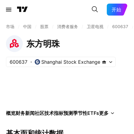
开始
市场
/
中国
/
股票
/
消费者服务
/
卫星电视
/
600637
/
东方明珠
600637
Shanghai Stock Exchange
概览
财务
新闻
社区
技术指标
预测
季节性
ETFs
更多
基本面和统计数据