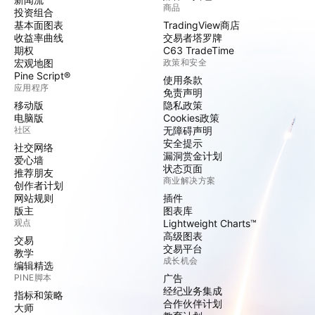
商品
投资组合
基本面图表
TradingView商店
收益率曲线
交易者塔罗牌
期权
C63 TradeTime
宏观地图
政策和安全
Pine Script®
使用条款
应用程序
免责声明
移动版
隐私政策
电脑版
Cookies政策
社区
无障碍声明
安全提示
社交网络
漏洞赏金计划
爱心墙
状态页面
推荐朋友
商业解决方案
创作者计划
网站规则
插件
版主
图表库
观点
Lightweight Charts™
高级图表
交易
交易平台
教学
成长机会
编辑精选
PINE脚本
广告
经纪业务集成
指标和策略
合作伙伴计划
大师