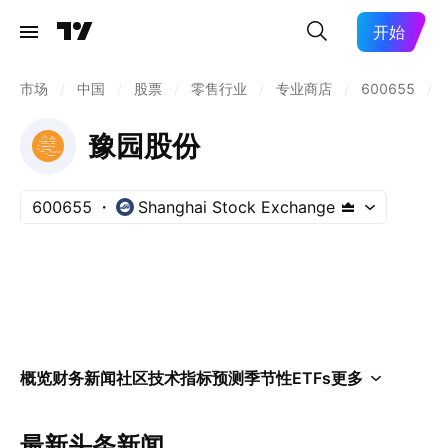
开始
市场
/
中国
/
股票
/
零售行业
/
专业商店
/
600655
/
豫园股份
600655
Shanghai Stock Exchange
概览
财务
新闻
社区
技术指标
预测
季节性
ETFs
更多
最新头条新闻