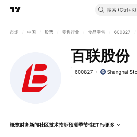
搜索
市场
/
中国
/
股票
/
零售行业
/
食品零售
/
600827
/
百联股份
600827
Shanghai St
概览
财务
新闻
社区
技术指标
预测
季节性
ETFs
更多