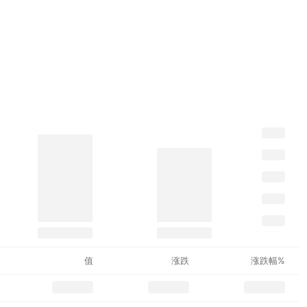
值
涨跌
涨跌幅%