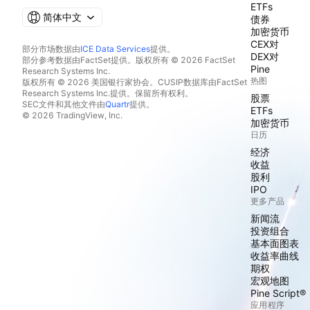
ETFs
简体中文
债券
加密货币
CEX对
部分市场数据由
ICE Data Services
提供。
DEX对
部分参考数据由FactSet提供。版权所有 © 2026 FactSet
Pine
Research Systems Inc.
热图
版权所有 © 2026 美国银行家协会。CUSIP数据库由FactSet
Research Systems Inc.提供。保留所有权利。
股票
SEC文件和其他文件由
Quartr
提供。
ETFs
© 2026 TradingView, Inc.
加密货币
日历
经济
收益
股利
IPO
更多产品
新闻流
投资组合
基本面图表
收益率曲线
期权
宏观地图
Pine Script®
应用程序