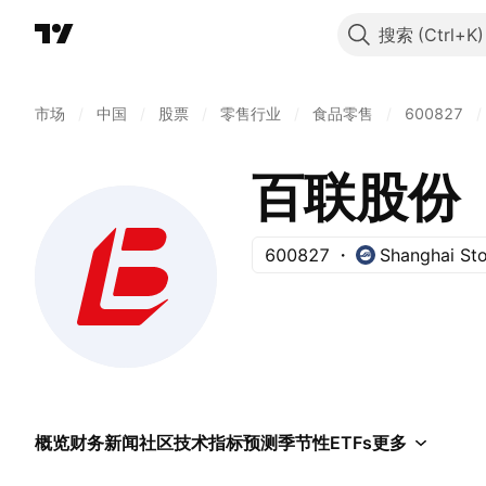
搜索
市场
/
中国
/
股票
/
零售行业
/
食品零售
/
600827
/
百联股份
600827
Shanghai St
概览
财务
新闻
社区
技术指标
预测
季节性
ETFs
更多