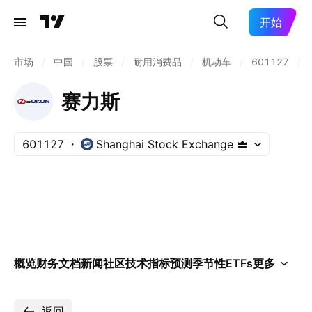
开始
市场
/
中国
/
股票
/
耐用消费品
/
机动车
/
601127
/
赛力斯
601127
Shanghai Stock Exchange
概览
财务
文档
新闻
社区
技术指标
预测
季节性
ETFs
更多
返回