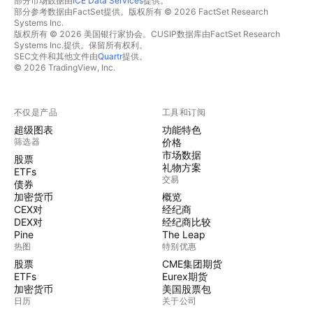
部分市场数据由
ICE Data Services
提供。
部分参考数据由FactSet提供。版权所有 © 2026 FactSet Research
Systems Inc.
版权所有 © 2026 美国银行家协会。CUSIP数据库由FactSet Research
Systems Inc.提供。保留所有权利。
SEC文件和其他文件由
Quartr
提供。
© 2026 TradingView, Inc.
不仅是产品
工具和订阅
超级图表
功能特色
筛选器
价格
市场数据
股票
礼物方案
ETFs
交易
债券
加密货币
概览
CEX对
经纪商
DEX对
经纪商比较
Pine
The Leap
热图
特别优惠
股票
CME集团期货
ETFs
Eurex期货
加密货币
美国股票包
日历
关于公司