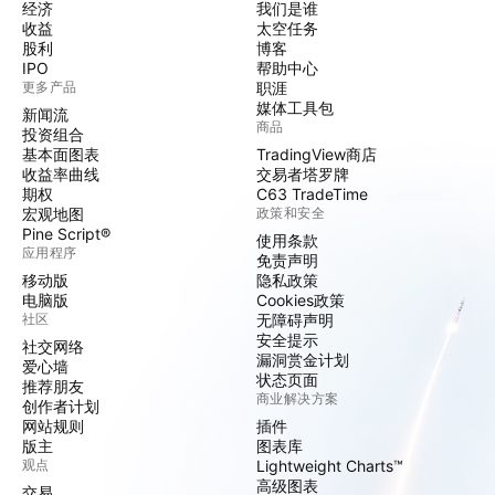
经济
我们是谁
收益
太空任务
股利
博客
IPO
帮助中心
更多产品
职涯
媒体工具包
新闻流
商品
投资组合
基本面图表
TradingView商店
收益率曲线
交易者塔罗牌
期权
C63 TradeTime
宏观地图
政策和安全
Pine Script®
使用条款
应用程序
免责声明
移动版
隐私政策
电脑版
Cookies政策
社区
无障碍声明
安全提示
社交网络
漏洞赏金计划
爱心墙
状态页面
推荐朋友
商业解决方案
创作者计划
网站规则
插件
版主
图表库
观点
Lightweight Charts™
高级图表
交易