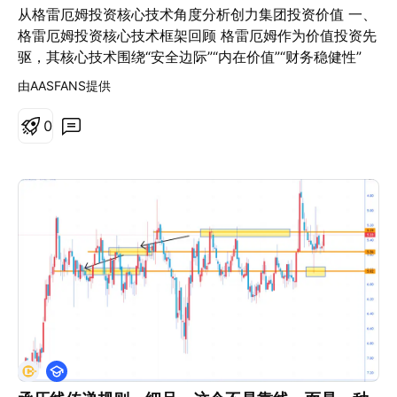
从格雷厄姆投资核心技术角度分析创力集团投资价值 一、
格雷厄姆投资核心技术框架回顾 格雷厄姆作为价值投资先
驱，其核心技术围绕“安全边际”“内在价值”“财务稳健性”
“市场情绪利用”四大核心展开，强调通过深入分析企业基
由AASFANS提供
本面（财务、业务、行业），以低于内在价值的价格买
入，控制风险并实现长期回报。具体原则包括： 1. 安全边
0
际：买入价格需低于内在价值的2/3，以应对未来不确定
性； 2. 财务稳健：偏好低负债（资产负债率＜50%）、
高流动性（流动比率＞2）、盈利稳定（避免大幅波动）
的企业； 3. 内在价值：通过盈利、资产、现金流等指标评
估企业真实价值，而非依赖市场情绪； 4. 长期持有：忽略
短期市场波动，关注企业长期竞争力与价值回归。 二、创
力集团基本面分析（基于格雷厄姆框架） 创力集团
（603012）是国内煤矿机械装备领域领军企业，主营业
务为智能化采煤机、掘进装备、液压支架、集中供液系统
等煤机设备及智慧矿山解决方案，客户覆盖中煤、神华等
头部煤企。 1. 财务稳健性：接近格雷厄姆安全边界 • 负
教
债水平：2025年三季度末资产负债率约49.41%，略高于
学
格雷厄姆“＜50%”的建议，但处于行业合理水平（煤机行