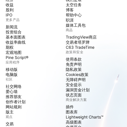
集中供液系统、智能化采煤机、掘锚一体机等细分产品中
收益
太空任务
股利
博客
占据龙头地位，但未形成全产品线垄断。 1. 细分领域垄断
IPO
帮助中心
性：集中供液系统市占率85% 创力集团的集中供液系统在
更多产品
职涯
国内高端煤机市场占有率超85%，是该领域的绝对龙头。
媒体工具包
新闻流
商品
该系统通过电液控制、工况监测等技术，实现液压支架的
投资组合
基本面图表
TradingView商店
精准控制，是智能化采煤工作面的核心设备之一。 2. 技术
收益率曲线
交易者塔罗牌
领先性：智能化产品矩阵完善 • 智能采煤机：研发了MG
期权
C63 TradeTime
系列智能化采煤机（如MG1100/3120-WD型），具备智
宏观地图
政策和安全
Pine Script®
能故障诊断、AI视频监控、自适应规划截割等功能，覆盖
使用条款
应用程序
免责声明
薄煤层、中厚煤层、厚煤层等不同地质条件； • 掘锚一体
移动版
隐私政策
机：推出EBH330M-2智能型横轴硬岩大坡度掘锚机，采
电脑版
Cookies政策
用大功率截割系统、掘支锚一体设计，实现22～25°坡正
社区
无障碍声明
安全提示
常作业，解决了复杂地质条件下的掘进难题； • 智慧矿山
社交网络
漏洞赏金计划
爱心墙
解决方案：与华为合作开发“感知—认知—决策—执行”四
状态页面
推荐朋友
位一体的装备智能化架构，整合5G、AI、数字孪生等技
商业解决方案
创作者计划
术，提供智慧矿山整体解决方案，已在多个煤矿落地。 3.
网站规则
插件
版主
图表库
竞争格局：未形成绝对垄断 煤机行业竞争格局较为集中，
观点
Lightweight Charts™
头部企业（如天地科技、郑煤机、创力集团）占据约40%
高级图表
交易
的市场份额。创力集团虽在细分领域领先，但整体市场份