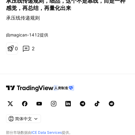
承压线传递规则，细品，这个不是靠线，而是一种
业平均负债率约45%-55%）； • 流动性：流动比率约
感觉，再总结，再量化出来
1.6，速动比率约1.21，虽未达到格雷厄姆“流动比率＞2”
承压线传递规则
的要求，但煤机行业属于重资产领域，该指标反映企业短
期偿债能力尚可； • 盈利稳定性：2025年前三季度归母
由magican-1412提供
净利润同比下降38.36%，主要受煤炭行业周期波动
（2024年煤价下行）影响，盈利波动较大，不符合格雷厄
0
2
姆“盈利稳定”的偏好。 2. 安全边际：估值合理但需警惕盈
利波动 • 估值水平：2025年三季度末市盈率（TTM）约
24.87倍，市净率（LF）约1.04倍，市销率（TTM）约
1.24倍。从格雷厄姆“以四毛买一元”的安全边际原则看，
当前估值虽未显著低于内在价值，但考虑到煤机行业智能
化转型的长期潜力，估值处于合理区间； • 盈利质量：
人类制造
2025年前三季度毛利率36.89%，同比下降4.67个百分
点，主要因原材料价格上涨（钢铁、电子元件）及竞争加
剧，盈利质量有所下滑，需关注成本控制能力。 三、行业
渗透率与发展潜力：智能化驱动长期增长 煤机行业是煤炭
简体中文
产业链的核心环节，其发展与煤炭行业景气度密切相关。
当前行业正处于“机械化→智能化”转型关键期，渗透率提
部分市场数据由
ICE Data Services
提供。