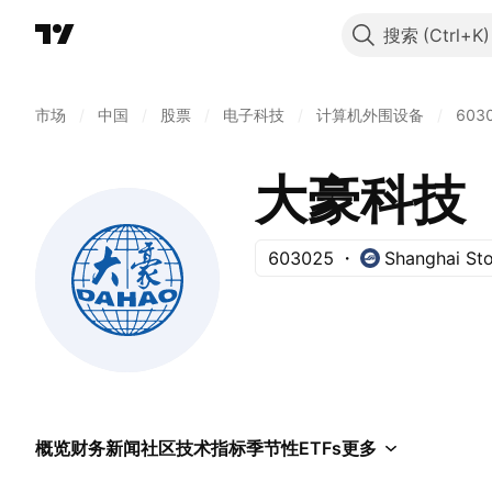
搜索
市场
/
中国
/
股票
/
电子科技
/
计算机外围设备
/
603
大豪科技
603025
Shanghai St
概览
财务
新闻
社区
技术指标
季节性
ETFs
更多