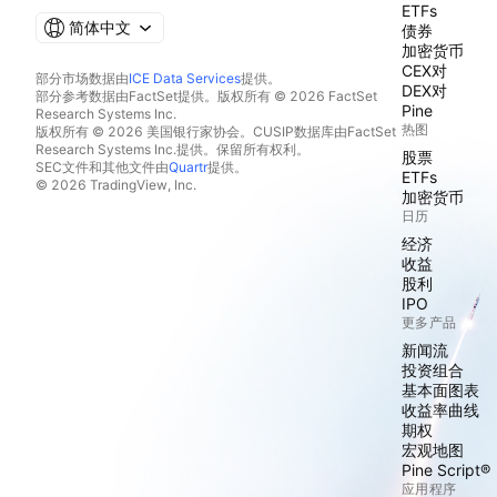
ETFs
简体中文
债券
加密货币
CEX对
部分市场数据由
ICE Data Services
提供。
DEX对
部分参考数据由FactSet提供。版权所有 © 2026 FactSet
Pine
Research Systems Inc.
热图
版权所有 © 2026 美国银行家协会。CUSIP数据库由FactSet
Research Systems Inc.提供。保留所有权利。
股票
SEC文件和其他文件由
Quartr
提供。
ETFs
© 2026 TradingView, Inc.
加密货币
日历
经济
收益
股利
IPO
更多产品
新闻流
投资组合
基本面图表
收益率曲线
期权
宏观地图
Pine Script®
应用程序