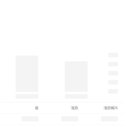
值
涨跌
涨跌幅%