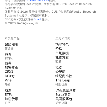
部分市场数据由
ICE Data Services
提供。
部分参考数据由FactSet提供。版权所有 © 2026 FactSet Research
Systems Inc.
版权所有 © 2026 美国银行家协会。CUSIP数据库由FactSet Research
Systems Inc.提供。保留所有权利。
SEC文件和其他文件由
Quartr
提供。
© 2026 TradingView, Inc.
不仅是产品
工具和订阅
超级图表
功能特色
筛选器
价格
市场数据
股票
礼物方案
ETFs
交易
债券
加密货币
概览
CEX对
经纪商
DEX对
经纪商比较
Pine
The Leap
热图
特别优惠
股票
CME集团期货
ETFs
Eurex期货
加密货币
美国股票包
日历
关于公司