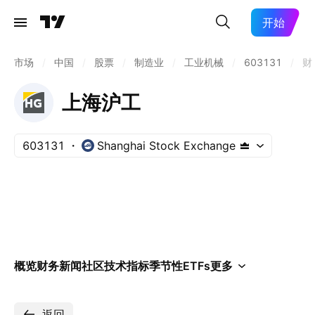
开始
市场
/
中国
/
股票
/
制造业
/
工业机械
/
603131
/
财
上海沪工
603131
Shanghai Stock Exchange
概览
财务
新闻
社区
技术指标
季节性
ETFs
更多
返回