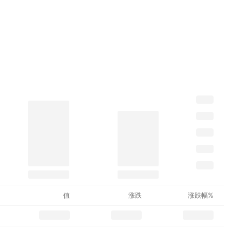
值
涨跌
涨跌幅%