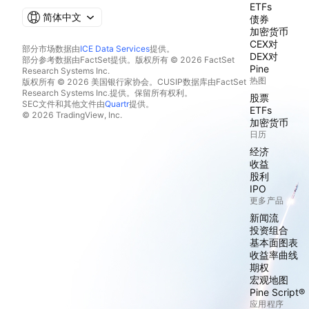
ETFs
简体中文
债券
加密货币
CEX对
部分市场数据由
ICE Data Services
提供。
DEX对
部分参考数据由FactSet提供。版权所有 © 2026 FactSet
Pine
Research Systems Inc.
热图
版权所有 © 2026 美国银行家协会。CUSIP数据库由FactSet
Research Systems Inc.提供。保留所有权利。
股票
SEC文件和其他文件由
Quartr
提供。
ETFs
© 2026 TradingView, Inc.
加密货币
日历
经济
收益
股利
IPO
更多产品
新闻流
投资组合
基本面图表
收益率曲线
期权
宏观地图
Pine Script®
应用程序