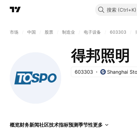
搜索
市场
/
中国
/
股票
/
制造业
/
电子设备
/
603303
/
得邦照明
603303
Shanghai St
概览
财务
新闻
社区
技术指标
预测
季节性
更多