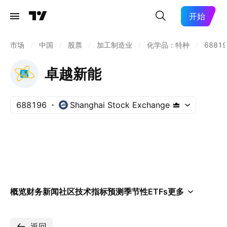
开始
市场
/
中国
/
股票
/
加工制造业
/
化学品：特种
/
68819
卓越新能
688196
Shanghai Stock Exchange
概览
财务
新闻
社区
技术指标
预测
季节性
ETFs
更多
返回