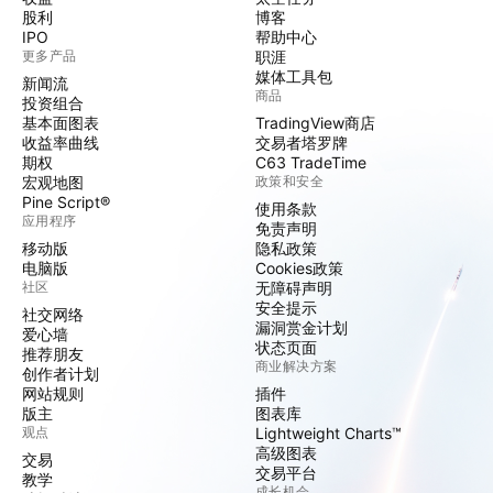
股利
博客
IPO
帮助中心
更多产品
职涯
媒体工具包
新闻流
商品
投资组合
基本面图表
TradingView商店
收益率曲线
交易者塔罗牌
期权
C63 TradeTime
宏观地图
政策和安全
Pine Script®
使用条款
应用程序
免责声明
移动版
隐私政策
电脑版
Cookies政策
社区
无障碍声明
安全提示
社交网络
漏洞赏金计划
爱心墙
状态页面
推荐朋友
商业解决方案
创作者计划
网站规则
插件
版主
图表库
观点
Lightweight Charts™
高级图表
交易
交易平台
教学
成长机会