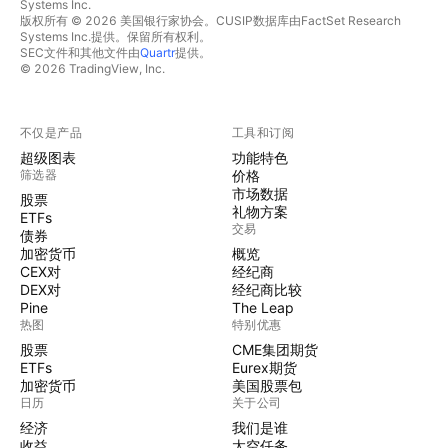
Systems Inc.
版权所有 © 2026 美国银行家协会。CUSIP数据库由FactSet Research
Systems Inc.提供。保留所有权利。
SEC文件和其他文件由
Quartr
提供。
© 2026 TradingView, Inc.
不仅是产品
工具和订阅
超级图表
功能特色
筛选器
价格
市场数据
股票
礼物方案
ETFs
交易
债券
加密货币
概览
CEX对
经纪商
DEX对
经纪商比较
Pine
The Leap
热图
特别优惠
股票
CME集团期货
ETFs
Eurex期货
加密货币
美国股票包
日历
关于公司
经济
我们是谁
收益
太空任务