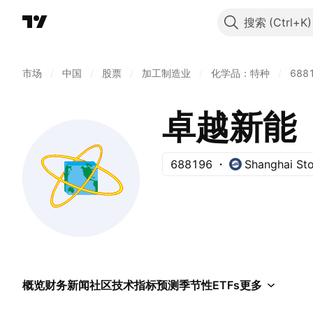
搜索
市场
/
中国
/
股票
/
加工制造业
/
化学品：特种
/
688
卓越新能
688196
Shanghai St
概览
财务
新闻
社区
技术指标
预测
季节性
ETFs
更多