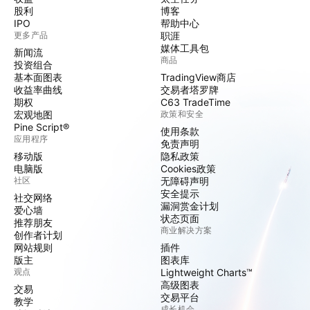
股利
博客
IPO
帮助中心
更多产品
职涯
媒体工具包
新闻流
商品
投资组合
基本面图表
TradingView商店
收益率曲线
交易者塔罗牌
期权
C63 TradeTime
宏观地图
政策和安全
Pine Script®
使用条款
应用程序
免责声明
移动版
隐私政策
电脑版
Cookies政策
社区
无障碍声明
安全提示
社交网络
漏洞赏金计划
爱心墙
状态页面
推荐朋友
商业解决方案
创作者计划
网站规则
插件
版主
图表库
观点
Lightweight Charts™
高级图表
交易
交易平台
教学
成长机会