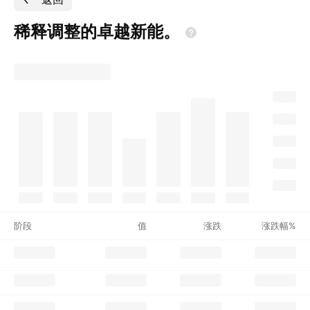
稀释调整的卓越新能。
阶段
值
涨跌
涨跌幅%