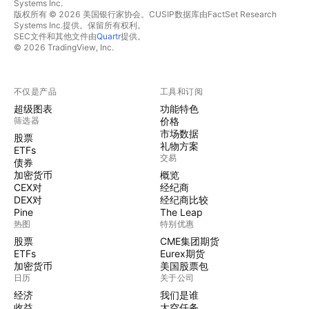
Systems Inc.
版权所有 © 2026 美国银行家协会。CUSIP数据库由FactSet Research
Systems Inc.提供。保留所有权利。
SEC文件和其他文件由
Quartr
提供。
© 2026 TradingView, Inc.
不仅是产品
工具和订阅
超级图表
功能特色
筛选器
价格
市场数据
股票
礼物方案
ETFs
交易
债券
加密货币
概览
CEX对
经纪商
DEX对
经纪商比较
Pine
The Leap
热图
特别优惠
股票
CME集团期货
ETFs
Eurex期货
加密货币
美国股票包
日历
关于公司
经济
我们是谁
收益
太空任务