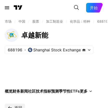
开始
市场
/
中国
/
股票
/
加工制造业
/
化学品：特种
/
68819
卓越新能
688196
Shanghai Stock Exchange
概览
财务
新闻
社区
技术指标
预测
季节性
ETFs
更多
返回