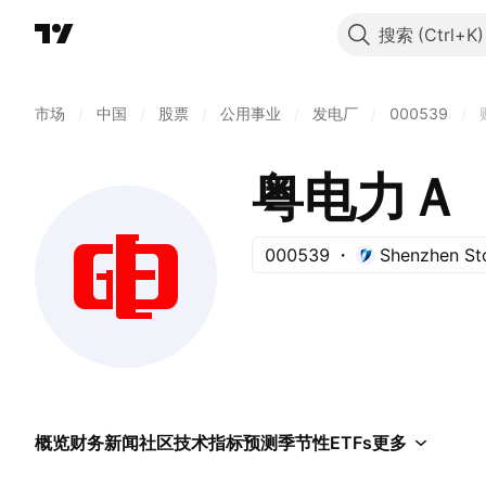
搜索
市场
/
中国
/
股票
/
公用事业
/
发电厂
/
000539
/
粤电力Ａ
000539
Shenzhen St
概览
财务
新闻
社区
技术指标
预测
季节性
ETFs
更多