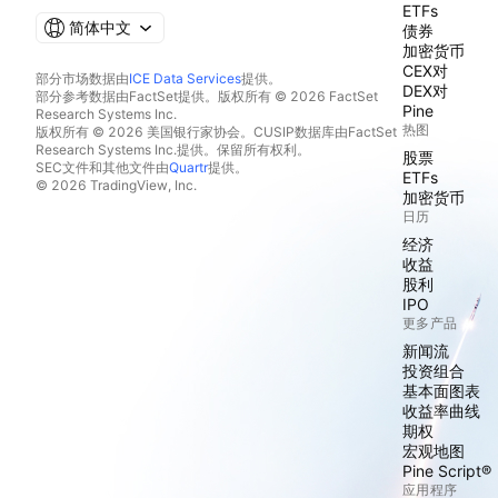
ETFs
简体中文
债券
加密货币
CEX对
部分市场数据由
ICE Data Services
提供。
DEX对
部分参考数据由FactSet提供。版权所有 © 2026 FactSet
Pine
Research Systems Inc.
热图
版权所有 © 2026 美国银行家协会。CUSIP数据库由FactSet
Research Systems Inc.提供。保留所有权利。
股票
SEC文件和其他文件由
Quartr
提供。
ETFs
© 2026 TradingView, Inc.
加密货币
日历
经济
收益
股利
IPO
更多产品
新闻流
投资组合
基本面图表
收益率曲线
期权
宏观地图
Pine Script®
应用程序