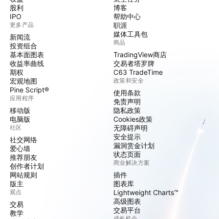
股利
博客
IPO
帮助中心
更多产品
职涯
媒体工具包
新闻流
商品
投资组合
基本面图表
TradingView商店
收益率曲线
交易者塔罗牌
期权
C63 TradeTime
宏观地图
政策和安全
Pine Script®
使用条款
应用程序
免责声明
移动版
隐私政策
电脑版
Cookies政策
社区
无障碍声明
安全提示
社交网络
漏洞赏金计划
爱心墙
状态页面
推荐朋友
商业解决方案
创作者计划
网站规则
插件
版主
图表库
观点
Lightweight Charts™
高级图表
交易
交易平台
教学
成长机会