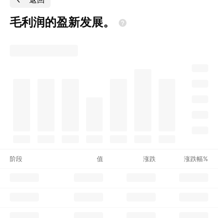
毛利润的盈新发展。
阶段
值
涨跌
涨跌幅%