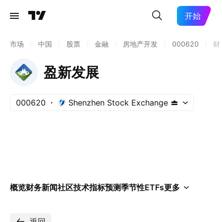
开始
市场
/
中国
/
股票
/
金融
/
房地产开发
/
000620
/
财
盈新发展
000620
Shenzhen Stock Exchange
概览
财务
新闻
社区
技术指标
预测
季节性
ETFs
更多
返回