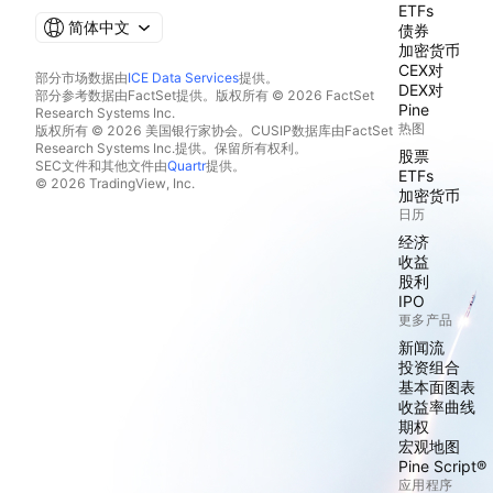
ETFs
简体中文
债券
加密货币
CEX对
部分市场数据由
ICE Data Services
提供。
DEX对
部分参考数据由FactSet提供。版权所有 © 2026 FactSet
Pine
Research Systems Inc.
热图
版权所有 © 2026 美国银行家协会。CUSIP数据库由FactSet
Research Systems Inc.提供。保留所有权利。
股票
SEC文件和其他文件由
Quartr
提供。
ETFs
© 2026 TradingView, Inc.
加密货币
日历
经济
收益
股利
IPO
更多产品
新闻流
投资组合
基本面图表
收益率曲线
期权
宏观地图
Pine Script®
应用程序