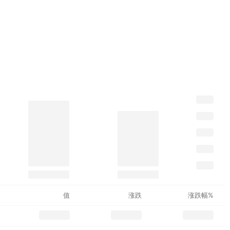
值
涨跌
涨跌幅%