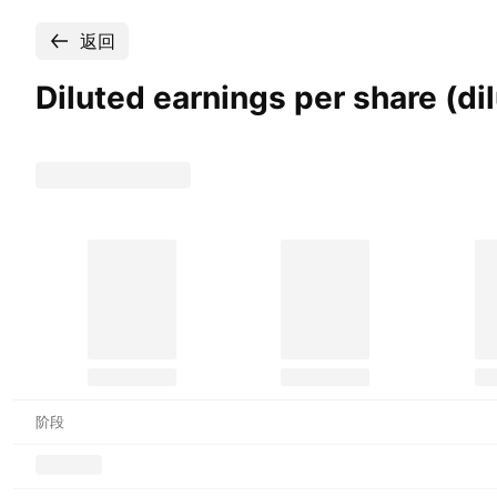
返回
Diluted earnings per share (di
阶段