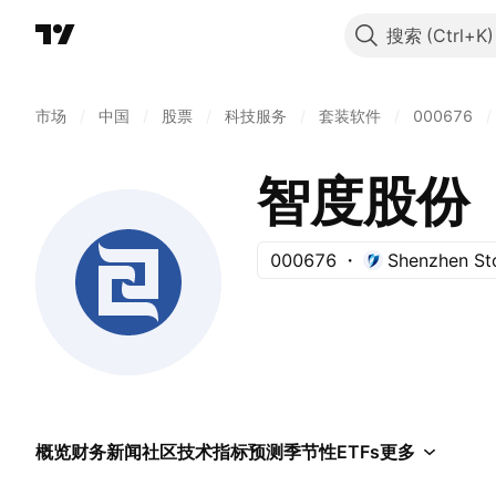
搜索
市场
/
中国
/
股票
/
科技服务
/
套装软件
/
000676
/
智度股份
000676
Shenzhen St
概览
财务
新闻
社区
技术指标
预测
季节性
ETFs
更多