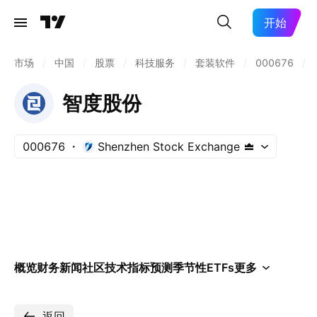
开始
市场
/
中国
/
股票
/
科技服务
/
套装软件
/
000676
/
智度股份
000676
Shenzhen Stock Exchange
概览
财务
新闻
社区
技术指标
预测
季节性
ETFs
更多
返回