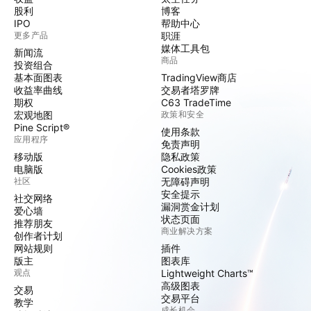
股利
博客
IPO
帮助中心
更多产品
职涯
媒体工具包
新闻流
商品
投资组合
基本面图表
TradingView商店
收益率曲线
交易者塔罗牌
期权
C63 TradeTime
宏观地图
政策和安全
Pine Script®
使用条款
应用程序
免责声明
移动版
隐私政策
电脑版
Cookies政策
社区
无障碍声明
安全提示
社交网络
漏洞赏金计划
爱心墙
状态页面
推荐朋友
商业解决方案
创作者计划
网站规则
插件
版主
图表库
观点
Lightweight Charts™
高级图表
交易
交易平台
教学
成长机会