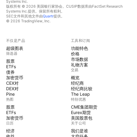
Systems Inc.
版权所有 © 2026 美国银行家协会。CUSIP数据库由FactSet Research
Systems Inc.提供。保留所有权利。
SEC文件和其他文件由
Quartr
提供。
© 2026 TradingView, Inc.
不仅是产品
工具和订阅
超级图表
功能特色
筛选器
价格
市场数据
股票
礼物方案
ETFs
交易
债券
加密货币
概览
CEX对
经纪商
DEX对
经纪商比较
Pine
The Leap
热图
特别优惠
股票
CME集团期货
ETFs
Eurex期货
加密货币
美国股票包
日历
关于公司
经济
我们是谁
收益
太空任务