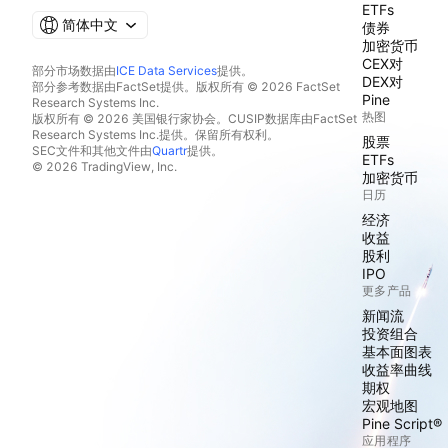
ETFs
简体中文
债券
加密货币
CEX对
部分市场数据由
ICE Data Services
提供。
DEX对
部分参考数据由FactSet提供。版权所有 © 2026 FactSet
Pine
Research Systems Inc.
热图
版权所有 © 2026 美国银行家协会。CUSIP数据库由FactSet
Research Systems Inc.提供。保留所有权利。
股票
SEC文件和其他文件由
Quartr
提供。
ETFs
© 2026 TradingView, Inc.
加密货币
日历
经济
收益
股利
IPO
更多产品
新闻流
投资组合
基本面图表
收益率曲线
期权
宏观地图
Pine Script®
应用程序