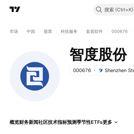
搜索
市场
/
中国
/
股票
/
科技服务
/
套装软件
/
000676
/
智度股份
000676
Shenzhen St
概览
财务
新闻
社区
技术指标
预测
季节性
ETFs
更多