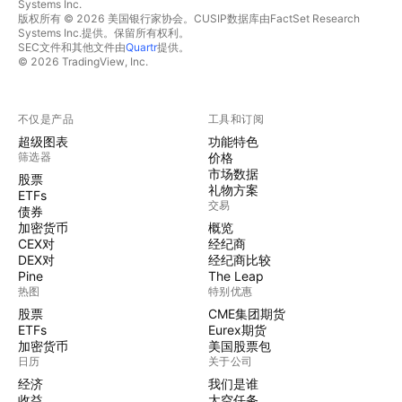
Systems Inc.
版权所有 © 2026 美国银行家协会。CUSIP数据库由FactSet Research
Systems Inc.提供。保留所有权利。
SEC文件和其他文件由
Quartr
提供。
© 2026 TradingView, Inc.
不仅是产品
工具和订阅
超级图表
功能特色
筛选器
价格
市场数据
股票
礼物方案
ETFs
交易
债券
加密货币
概览
CEX对
经纪商
DEX对
经纪商比较
Pine
The Leap
热图
特别优惠
股票
CME集团期货
ETFs
Eurex期货
加密货币
美国股票包
日历
关于公司
经济
我们是谁
收益
太空任务