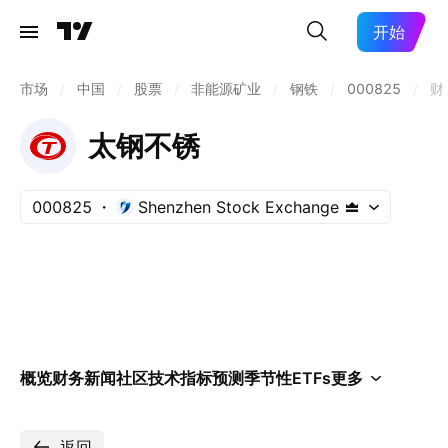
开始
市场
/
中国
/
股票
/
非能源矿业
/
钢铁
/
000825
/
财
太钢不锈
000825
Shenzhen Stock Exchange
概览
财务
新闻
社区
技术指标
预测
季节性
ETFs
更多
返回