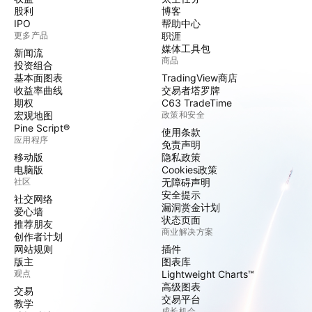
股利
博客
IPO
帮助中心
更多产品
职涯
媒体工具包
新闻流
商品
投资组合
基本面图表
TradingView商店
收益率曲线
交易者塔罗牌
期权
C63 TradeTime
宏观地图
政策和安全
Pine Script®
使用条款
应用程序
免责声明
移动版
隐私政策
电脑版
Cookies政策
社区
无障碍声明
安全提示
社交网络
漏洞赏金计划
爱心墙
状态页面
推荐朋友
商业解决方案
创作者计划
网站规则
插件
版主
图表库
观点
Lightweight Charts™
高级图表
交易
交易平台
教学
成长机会