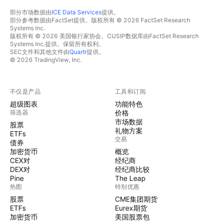
部分市场数据由
ICE Data Services
提供。
部分参考数据由FactSet提供。版权所有 © 2026 FactSet Research
Systems Inc.
版权所有 © 2026 美国银行家协会。CUSIP数据库由FactSet Research
Systems Inc.提供。保留所有权利。
SEC文件和其他文件由
Quartr
提供。
© 2026 TradingView, Inc.
不仅是产品
工具和订阅
超级图表
功能特色
筛选器
价格
市场数据
股票
礼物方案
ETFs
交易
债券
加密货币
概览
CEX对
经纪商
DEX对
经纪商比较
Pine
The Leap
热图
特别优惠
股票
CME集团期货
ETFs
Eurex期货
加密货币
美国股票包