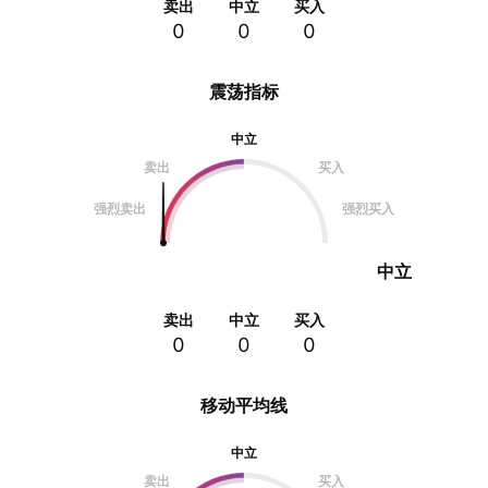
卖出
中立
买入
0
0
0
震荡指标
中立
卖出
买入
强烈卖出
强烈买入
中立
卖出
中立
买入
0
0
0
移动平均线
中立
卖出
买入