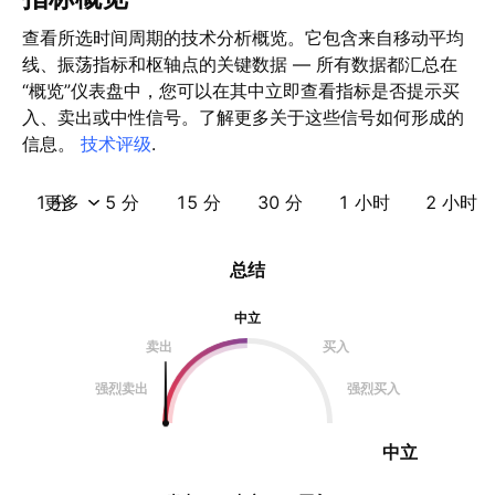
查看所选时间周期的技术分析概览。它包含来自移动平均
线、振荡指标和枢轴点的关键数据 — 所有数据都汇总在
“概览”仪表盘中，您可以在其中立即查看指标是否提示买
入、卖出或中性信号。了解更多关于这些信号如何形成的
信息。
技术评级
.
1 分
更多
5 分
15 分
30 分
1 小时
2 小时
总结
中立
卖出
买入
强烈卖出
强烈买入
中立