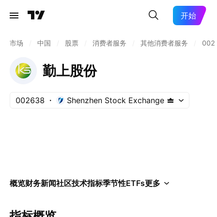
开始
市场
/
中国
/
股票
/
消费者服务
/
其他消费者服务
/
002
勤上股份
002638
Shenzhen Stock Exchange
概览
财务
新闻
社区
技术指标
季节性
ETFs
更多
指标概览