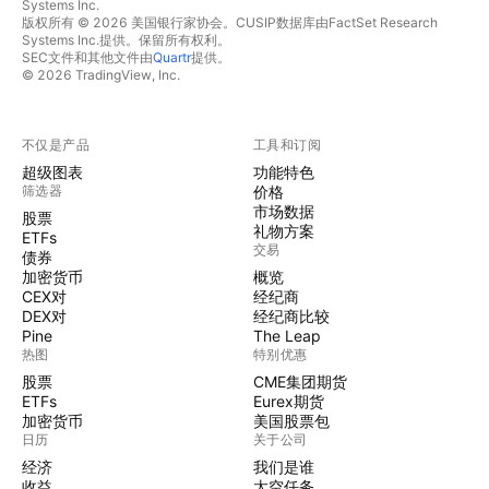
Systems Inc.
版权所有 © 2026 美国银行家协会。CUSIP数据库由FactSet Research
Systems Inc.提供。保留所有权利。
SEC文件和其他文件由
Quartr
提供。
© 2026 TradingView, Inc.
不仅是产品
工具和订阅
超级图表
功能特色
筛选器
价格
市场数据
股票
礼物方案
ETFs
交易
债券
加密货币
概览
CEX对
经纪商
DEX对
经纪商比较
Pine
The Leap
热图
特别优惠
股票
CME集团期货
ETFs
Eurex期货
加密货币
美国股票包
日历
关于公司
经济
我们是谁
收益
太空任务