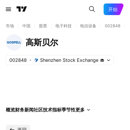
开始
市场
/
中国
/
股票
/
电子科技
/
电信设备
/
002848
/
高斯贝尔
002848
Shenzhen Stock Exchange
概览
财务
新闻
社区
技术指标
季节性
更多
返回