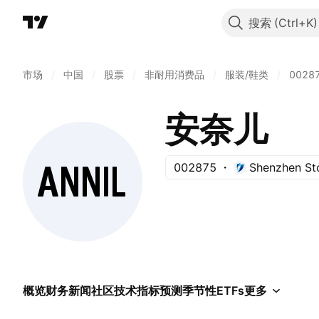
搜索
市场
/
中国
/
股票
/
非耐用消费品
/
服装/鞋类
/
0028
安奈儿
002875
Shenzhen St
概览
财务
新闻
社区
技术指标
预测
季节性
ETFs
更多