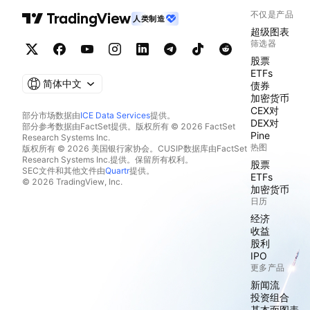
不仅是产品
人类制造
超级图表
筛选器
股票
ETFs
简体中文
债券
加密货币
CEX对
部分市场数据由
ICE Data Services
提供。
DEX对
部分参考数据由FactSet提供。版权所有 © 2026 FactSet
Pine
Research Systems Inc.
热图
版权所有 © 2026 美国银行家协会。CUSIP数据库由FactSet
Research Systems Inc.提供。保留所有权利。
股票
SEC文件和其他文件由
Quartr
提供。
ETFs
© 2026 TradingView, Inc.
加密货币
日历
经济
收益
股利
IPO
更多产品
新闻流
投资组合
基本面图表