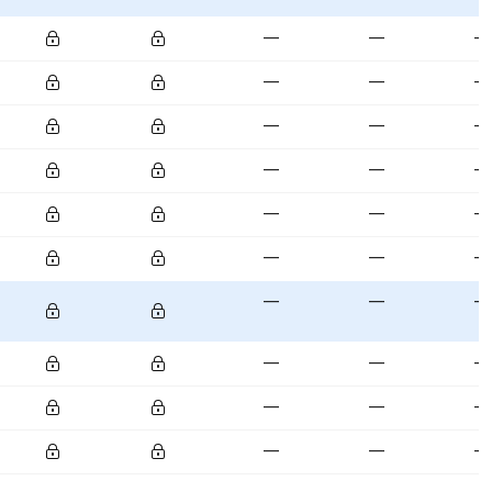
—
—
—
—
—
—
—
—
—
—
—
—
—
—
—
—
—
—
—
—
—
—
—
—
—
—
—
—
—
—