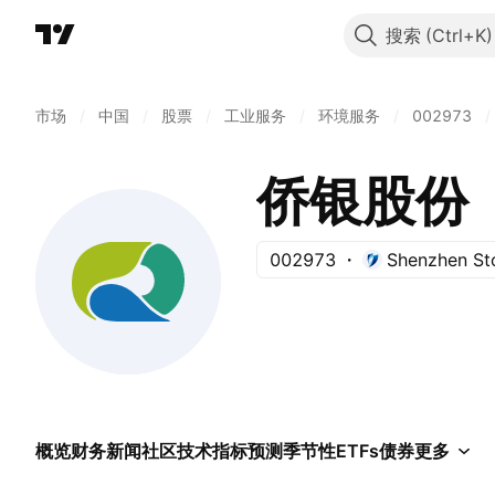
搜索
市场
/
中国
/
股票
/
工业服务
/
环境服务
/
002973
/
侨银股份
002973
Shenzhen St
概览
财务
新闻
社区
技术指标
预测
季节性
ETFs
债券
更多