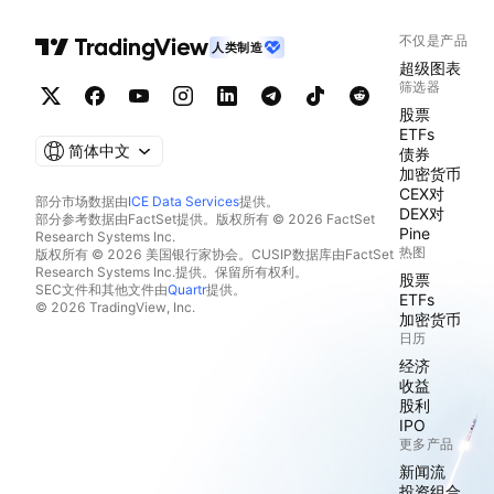
不仅是产品
人类制造
超级图表
筛选器
股票
ETFs
简体中文
债券
加密货币
CEX对
部分市场数据由
ICE Data Services
提供。
DEX对
部分参考数据由FactSet提供。版权所有 © 2026 FactSet
Pine
Research Systems Inc.
热图
版权所有 © 2026 美国银行家协会。CUSIP数据库由FactSet
Research Systems Inc.提供。保留所有权利。
股票
SEC文件和其他文件由
Quartr
提供。
ETFs
© 2026 TradingView, Inc.
加密货币
日历
经济
收益
股利
IPO
更多产品
新闻流
投资组合