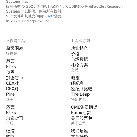
Systems Inc.
版权所有 © 2026 美国银行家协会。CUSIP数据库由FactSet Research
Systems Inc.提供。保留所有权利。
SEC文件和其他文件由
Quartr
提供。
© 2026 TradingView, Inc.
不仅是产品
工具和订阅
超级图表
功能特色
筛选器
价格
市场数据
股票
礼物方案
ETFs
交易
债券
加密货币
概览
CEX对
经纪商
DEX对
经纪商比较
Pine
The Leap
热图
特别优惠
股票
CME集团期货
ETFs
Eurex期货
加密货币
美国股票包
日历
关于公司
经济
我们是谁
收益
太空任务