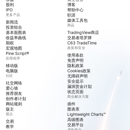
股利
博客
IPO
帮助中心
更多产品
职涯
媒体工具包
新闻流
商品
投资组合
基本面图表
TradingView商店
收益率曲线
交易者塔罗牌
期权
C63 TradeTime
宏观地图
政策和安全
Pine Script®
使用条款
应用程序
免责声明
移动版
隐私政策
电脑版
Cookies政策
社区
无障碍声明
安全提示
社交网络
漏洞赏金计划
爱心墙
状态页面
推荐朋友
商业解决方案
创作者计划
网站规则
插件
版主
图表库
观点
Lightweight Charts™
高级图表
交易
交易平台
教学
成长机会