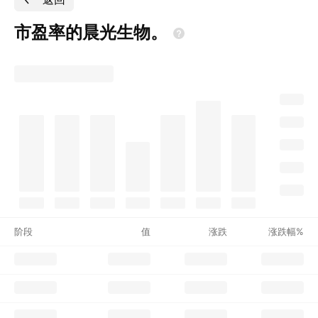
市盈率的晨光生物。
阶段
值
涨跌
涨跌幅%