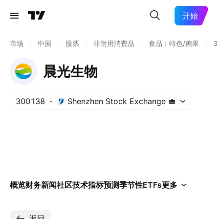
开始
市场
/
中国
/
股票
/
非耐用消费品
/
食品：特色/糖果
/
3
晨光生物
300138
Shenzhen Stock Exchange
概览
财务
新闻
社区
技术指标
预测
季节性
ETFs
更多
返回