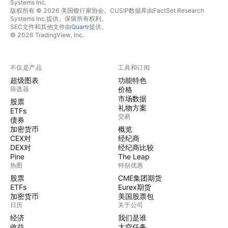
Systems Inc.
版权所有 © 2026 美国银行家协会。CUSIP数据库由FactSet Research
Systems Inc.提供。保留所有权利。
SEC文件和其他文件由
Quartr
提供。
© 2026 TradingView, Inc.
不仅是产品
工具和订阅
超级图表
功能特色
筛选器
价格
市场数据
股票
礼物方案
ETFs
交易
债券
加密货币
概览
CEX对
经纪商
DEX对
经纪商比较
Pine
The Leap
热图
特别优惠
股票
CME集团期货
ETFs
Eurex期货
加密货币
美国股票包
日历
关于公司
经济
我们是谁
收益
太空任务