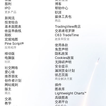
股利
博客
IPO
帮助中心
更多产品
职涯
媒体工具包
新闻流
商品
投资组合
基本面图表
TradingView商店
收益率曲线
交易者塔罗牌
期权
C63 TradeTime
宏观地图
政策和安全
Pine Script®
使用条款
应用程序
免责声明
移动版
隐私政策
电脑版
Cookies政策
社区
无障碍声明
安全提示
社交网络
漏洞赏金计划
爱心墙
状态页面
推荐朋友
商业解决方案
创作者计划
网站规则
插件
版主
图表库
观点
Lightweight Charts™
高级图表
交易
交易平台
教学
成长机会