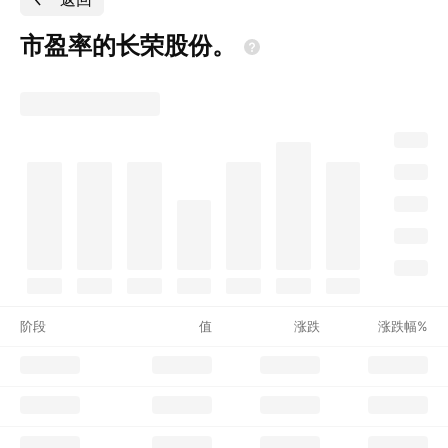
市盈率的长荣股份。
阶段
值
涨跌
涨跌幅%