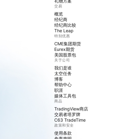
礼物方案
交易
概览
经纪商
经纪商比较
The Leap
特别优惠
CME集团期货
Eurex期货
美国股票包
关于公司
我们是谁
太空任务
博客
帮助中心
职涯
媒体工具包
商品
TradingView商店
交易者塔罗牌
C63 TradeTime
政策和安全
使用条款
免责声明