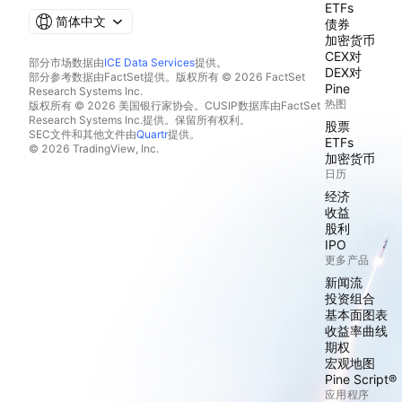
ETFs
简体中文
债券
加密货币
CEX对
部分市场数据由
ICE Data Services
提供。
DEX对
部分参考数据由FactSet提供。版权所有 © 2026 FactSet
Pine
Research Systems Inc.
热图
版权所有 © 2026 美国银行家协会。CUSIP数据库由FactSet
Research Systems Inc.提供。保留所有权利。
股票
SEC文件和其他文件由
Quartr
提供。
ETFs
© 2026 TradingView, Inc.
加密货币
日历
经济
收益
股利
IPO
更多产品
新闻流
投资组合
基本面图表
收益率曲线
期权
宏观地图
Pine Script®
应用程序