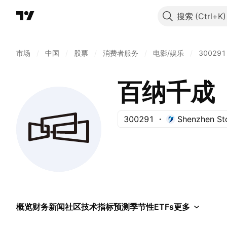
搜索
市场
/
中国
/
股票
/
消费者服务
/
电影/娱乐
/
300291
百纳千成
300291
Shenzhen St
概览
财务
新闻
社区
技术指标
预测
季节性
ETFs
更多