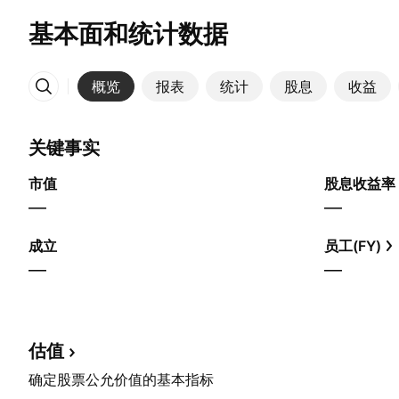
基本面和统计数据
概览
报表
统计
股息
收益
更多
关键事实
市值
股息收益率
—
—
成立
员工(FY)
—
—
估值
确定股票公允价值的基本指标